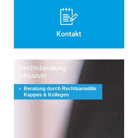
Kontakt
Rechtsberatung
inklusive!
Beratung durch Rechtsanwälte
Kappes & Kollegen