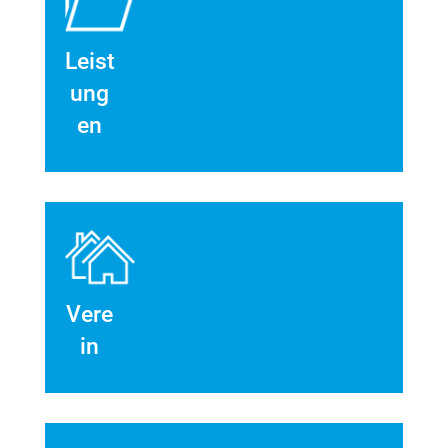
Leist
ung
en
Vere
in