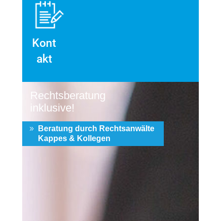
Kont
akt
Rechtsberatung
inklusive!
Beratung durch Rechtsanwälte
Kappes & Kollegen